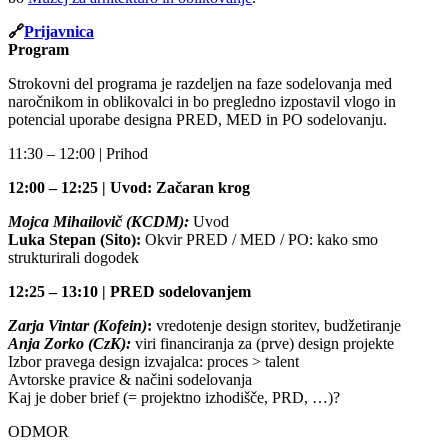
🔗
Prijavnica
Program
Strokovni del programa je razdeljen na faze sodelovanja med
naročnikom in oblikovalci in bo pregledno izpostavil vlogo in
potencial uporabe designa PRED, MED in PO sodelovanju.
11:30 – 12:00 | Prihod
12:00 – 12:25 | Uvod: Začaran krog
Mojca Mihailovič (KCDM):
Uvod
Luka Stepan (Sito):
Okvir PRED / MED / PO: kako smo
strukturirali dogodek
12:25 – 13:10 | PRED sodelovanjem
Zarja Vintar (Kofein)
:
vredotenje design storitev, budžetiranje
Anja Zorko (CzK):
viri financiranja za (prve) design projekte
Izbor pravega design izvajalca: proces > talent
Avtorske pravice & načini sodelovanja
Kaj je dober brief (= projektno izhodišče, PRD, …)?
ODMOR