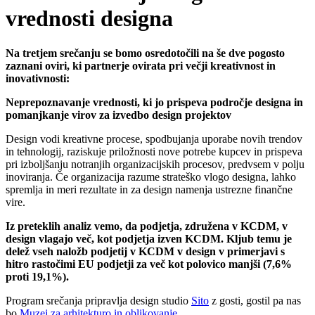
vrednosti designa
Na tretjem srečanju se bomo osredotočili na še dve pogosto
zaznani oviri, ki partnerje ovirata pri večji kreativnost in
inovativnosti:
Neprepoznavanje vrednosti, ki jo prispeva področje designa in
pomanjkanje virov za izvedbo design projektov
Design vodi kreativne procese, spodbujanja uporabe novih trendov
in tehnologij, raziskuje priložnosti nove potrebe kupcev in prispeva
pri izboljšanju notranjih organizacijskih procesov, predvsem v polju
inoviranja. Če organizacija razume strateško vlogo designa, lahko
spremlja in meri rezultate in za design namenja ustrezne finančne
vire.
Iz preteklih analiz vemo, da podjetja, združena v KCDM, v
design vlagajo več, kot podjetja izven KCDM. Kljub temu je
delež vseh naložb podjetij v KCDM v design v primerjavi s
hitro rastočimi EU podjetji za več kot polovico manjši (7,6%
proti 19,1%).
Program srečanja pripravlja design studio
Sito
z gosti, gostil pa nas
bo
Muzej za arhitekturo in oblikovanje
.