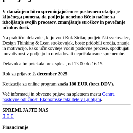
V današnjem hitro spreminjajočem se poslovnem okolju je
ključnega pomena, da podjetja nenehno iščejo načine za
izboljšanje svojih procesov, zmanjšanje stroškov in povečanje
učinkovitosti.
Na praktični delavnici, ki jo vodi Rok Stritar, podjetniški svetovalec,
Design Thinking & Lean strokovnjak, boste pridobili orodja, znanja
in motivacijo, kako učinkoviteje voditi poslovne procese, spodbujati
inovativnost v podjetju in obvladovati nepričakovane spremembe.
Delavnica bo potekala prek spleta, od 13.00 do 16.15.
Rok za prijavo:
2. december 2025
Kotizacija za online program znaša
180 EUR (brez DDV).
Več informacij in obvezne prijave na spletnem mestu
Centra
poslovne odličnosti Ekonomske fakultete v Ljubljani
.
SPREMLJAJTE NAS
Financiranje