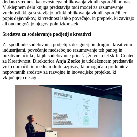
dodano vrednost kakovostnega oblikovanja vidnih sporočil pri nas.
V sklepnem delu knjiga predstavlja tudi model za razumevanje
vrednosti, ki ga sestavljajo učinki oblikovanja vidnih sporočil ter
popis dejavnikov, ki vrednost lahko povečajo, in preprek, ki zavirajo
ali onemogočajo njegov poln izkoristek.
Sredstva za sodelovanje podjetij s kreativci
Za spodbude sodelovanja podjetij z designerji in drugimi kreativnimi
industrijami, povečanje medsebojno razumevanje teh panog in
pozitivne učinke, ki jih sodelovanje prinaša, že vrsto let skrbi Center
za Kreativnost. Direktorica
Anja Zorko
je udeležencem predstavila
vrsto domačih in mednarodnih razpisov, ki omogočajo pridobitev
nepovratnih sredstev za razvojne in inovacijske projekte, ki
vključujejo design.