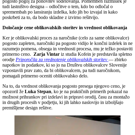
pogosto pogoj za ponovitev sodelovanja. Pomemben razmislek je
tudi lastništvo designa – odločitve o tem, kdo bo odločal o
spremembah po lansiranju izdelka, kdo jih bo izvajal in kako
poskrbeti za to, da bodo skladne z izvirno rešitvijo.
Določanje cene oblikovalskih storitev in vrednost oblikovanja
Ker je oblikovalski proces za naročnike (celo za same oblikovalce)
pogosto zapleten, naročniki pa pogosto vidijo le končni izdelek in ne
razumejo pomena, obsega in vrednosti procesa, mu je težko postaviti
primerno ceno.
Zarja Vintar
iz studia Kofein je predstavila spletno
orodje
Priporočila za vrednotenje oblikovalskih storitev
— zbirko
napotkov in podatkov, ki so jo na Društvu oblikovalcev Slovenije
vzpostavili prav zato, da bi oblikovalcem, pa tudi naročnikom,
pomagali primerno oceniti oblikovalsko delo.
Na to, da vrednost oblikovanja pogosto presega njegovo ceno, je
opozoril že
Luka Stepan
, ko je na praktičnih primerih pokazal na
možnost prihrankov pri izdelavi in pripravi orodij, času za montažo
in drugih procesih v podjetju, ki jih lahko naslovijo in izboljšajo
premišljene design rešitve.