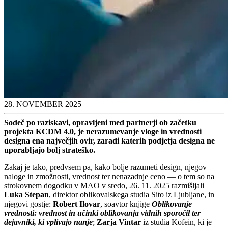
28. NOVEMBER 2025
Sodeč po raziskavi, opravljeni med partnerji ob začetku
projekta KCDM 4.0, je nerazumevanje vloge in vrednosti
designa ena največjih ovir, zaradi katerih podjetja designa ne
uporabljajo bolj strateško.
Zakaj je tako, predvsem pa, kako bolje razumeti design, njegov
naloge in zmožnosti, vrednost ter nenazadnje ceno — o tem so na
strokovnem dogodku v MAO v sredo, 26. 11. 2025 razmišljali
Luka Stepan
, direktor oblikovalskega studia Sito iz Ljubljane, in
njegovi gostje:
Robert Ilovar
, soavtor knjige
Oblikovanje
vrednosti: vrednost in učinki oblikovanja vidnih sporočil ter
dejavniki, ki vplivajo nanje
;
Zarja Vintar
iz studia Kofein, ki je