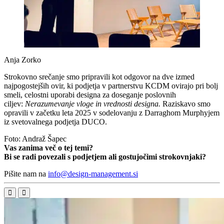
Anja Zorko
Strokovno srečanje smo pripravili kot odgovor na dve izmed
najpogostejših ovir, ki podjetja v partnerstvu KCDM ovirajo pri bolj
smeli, celostni uporabi designa za doseganje poslovnih
ciljev:
Nerazumevanje vloge in vrednosti designa.
Raziskavo smo
opravili v začetku leta 2025 v sodelovanju z Darraghom Murphyjem
iz svetovalnega podjetja DUCO.
Foto: Andraž Šapec
Vas zanima več o tej temi?
Bi se radi povezali s podjetjem ali gostujočimi strokovnjaki?
Pišite nam na
info@design-management.si