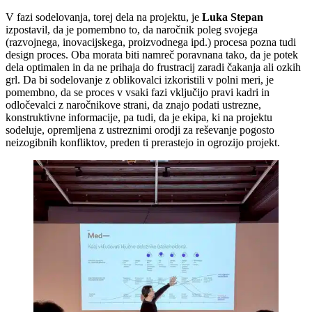
V fazi sodelovanja, torej dela na projektu, je
Luka Stepan
izpostavil, da je pomembno to, da naročnik poleg svojega
(razvojnega, inovacijskega, proizvodnega ipd.) procesa pozna tudi
design proces. Oba morata biti namreč poravnana tako, da je potek
dela optimalen in da ne prihaja do frustracij zaradi čakanja ali ozkih
grl. Da bi sodelovanje z oblikovalci izkoristili v polni meri, je
pomembno, da se proces v vsaki fazi vključijo pravi kadri in
odločevalci z naročnikove strani, da znajo podati ustrezne,
konstruktivne informacije, pa tudi, da je ekipa, ki na projektu
sodeluje, opremljena z ustreznimi orodji za reševanje pogosto
neizogibnih konfliktov, preden ti prerastejo in ogrozijo projekt.