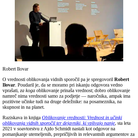
Robert Ilovar
O vrednosti oblikovanja vidnih sporočil pa je spregovoril
Robert
Ilovar
. Poudaril je, da se moramo pri iskanju odgovora vedno
vprašati,
za koga
oblikovanje prinaša vrednost; dobro oblikovanje
namreč nima vrednosti samo za podjetje — naročnika, ampak ima
pozitivne učinke tudi na druge deležnike: na posameznika, na
skupnost in na planet.
Raziskava in knjiga
Oblikovanje vrednosti: Vrednost in učinki
oblikovanja vidnih sporočil ter dejavniki, ki vplivajo nanje
, sta leta
2021 v soavtorstvu z Ajdo Schmidt nastali kot odgovor na
pomanjkanje utemeljenih, prepričljivih in relevantnih argumentov za